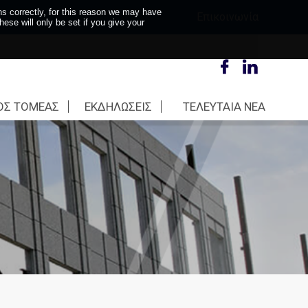
s correctly, for this reason we may have
Επικοινωνία
se will only be set if you give your
ΟΣ ΤΟΜΕΑΣ
EΚΔΗΛΩΣΕΙΣ
ΤΕΛΕΥΤΑΙΑ ΝΕΑ